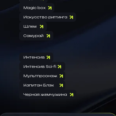
Magic box
Искусство риггинга
Шлем
Самурай
Интенсив
Интенсив Sci-fi
Мультпрсонаж
Капитан Блэк
Черная жемчужина