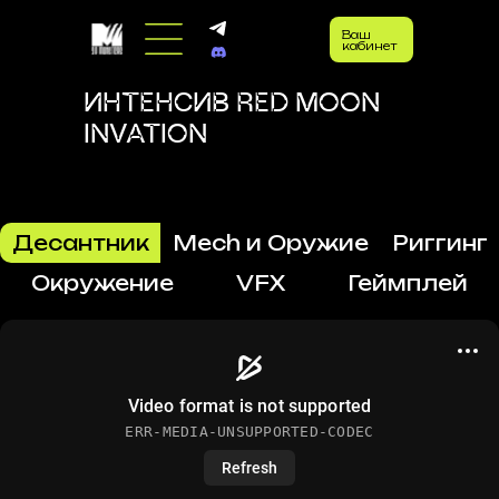
Ваш
кабинет
ИНТЕНСИВ RED MOON
INVATION
Десантник
Mech и Оружие
Риггинг
Окружение
VFX
Геймплей