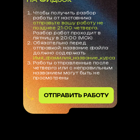
НА ФИДБЭК
Чтобы получить разбор
работы от наставника
отправьте вашу работу не
позднее 21-00 четверга
.
Разбор работ проходит в
пятницу в 20:00 (МСК)
Обязательно перед
отправкой: название файла
должно содержать
Имя_фамилия_название_курса
Работы отправленные после
четверга или с неправильным
названием могут быть не
просмотрены
ОТПРАВИТЬ РАБОТУ