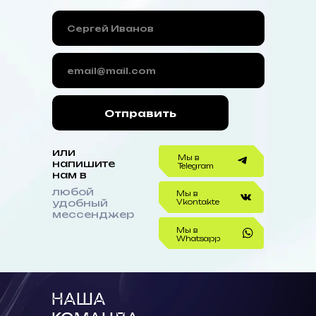
Отправить
или
Мы в
напишите
Telegram
нам в
любой
Мы в
удобный
Vkontakte
мессенджер
Мы в
Whatsapp
НАША