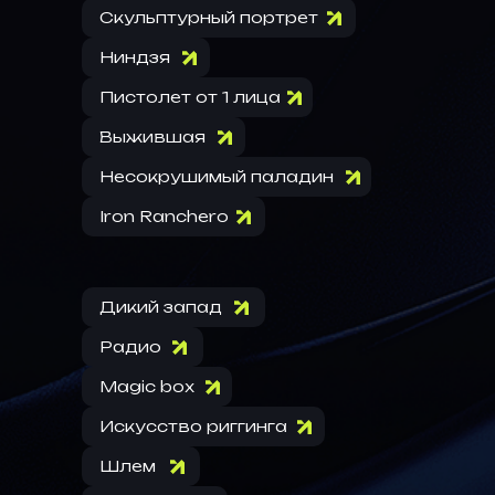
Скульптурный портрет
Ниндзя
Пистолет от 1 лица
Выжившая
Несокрушимый паладин
Iron Ranchero
Дикий запад
Радио
Magic box
Искусство риггинга
Шлем