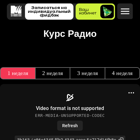
Записаться на
Ваш
индивидуальный
кабинет
фидбэк
Курс Радио
О нас
Наши курсы
Бесплатные курсы
Для новичков
Все курсы
Профессии
1 неделя
2 неделя
3 неделя
4 неделя
Интенсивы
Поддержка
Сообщество