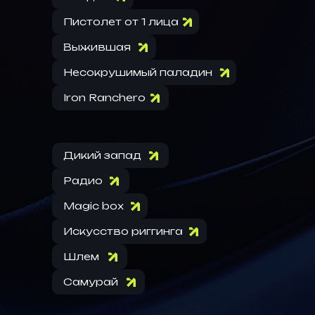
Пистолет от 1 лица
Выжившая
Несокрушимый паладин
Iron Ranchero
Дикий запад
Радио
Magic box
Искусство риггинга
Шлем
Самурай