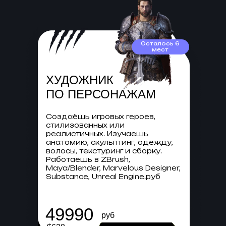
Осталось 6
мест
ХУДОЖНИК
ПО ПЕРСОНАЖАМ
Создаёшь игровых героев,
стилизованных или
реалистичных. Изучаешь
анатомию, скульптинг, одежду,
волосы, текстуринг и сборку.
Работаешь в ZBrush,
Maya/Blender, Marvelous Designer,
Substance, Unreal Engine.руб
49990
руб