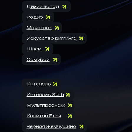
Дикий запад
Радио
Magic box
Искусство риггинга
Шлем
Самурай
Интенсив
Интенсив Sci-fi
Мультпрсонаж
Капитан Блэк
Черная жемчужина