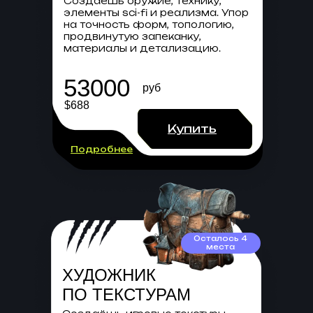
Создаёшь оружие, технику,
элементы sci-fi и реализма. Упор
на точность форм, топологию,
продвинутую запеканку,
материалы и детализацию.
53000
руб
$688
Купить
Подробнее
Осталось 4
места
ХУДОЖНИК
ПО ТЕКСТУРАМ