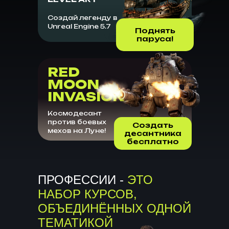
Создай легенду в
Unreal Engine 5.7
Поднять
паруса!
RED
MOON
INVASION
Космодесант
против боевых
Создать
мехов на Луне!
десантника
бесплатно
ПРОФЕССИИ -
ЭТО
НАБОР КУРСОВ,
ОБЪЕДИНЁННЫХ ОДНОЙ
ТЕМАТИКОЙ