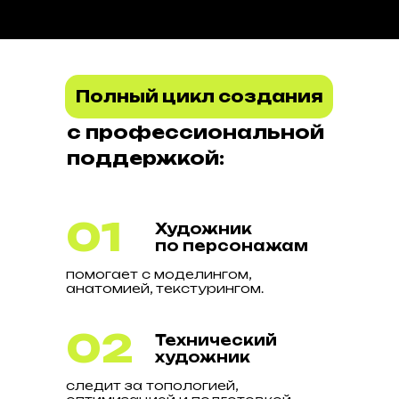
Полный цикл создания
с профессиональной
поддержкой:
01
Художник
по персонажам
помогает с моделингом,
анатомией, текстурингом.
02
Технический
художник
следит за топологией,