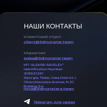
НАШИ КОНТАКТЫ
Клиентский отдел
client@3dmonster.team
Маркетинг
sales@3dmonster.team
ИП "ALEKSEI SAVELEV"
Identification Number:
305531261
Georgia, Tbilisi, Vake District, I.
Chavchavadze Avenue, N 37,
Building 3 a
mng@3dmonsters.team
Telegram для связи