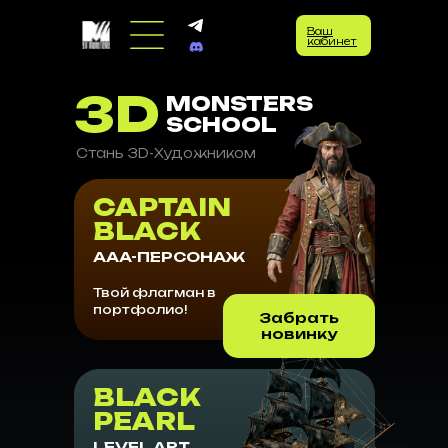
Ваш
кабинет
3D
MONSTERS
SCHOOL
Стань 3D-Художником
CAPTAIN
BLACK
AAA-ПЕРСОНАЖ
Твой флагман в
портфолио!
Забрать
новинку
BLACK
PEARL
LEVEL ART