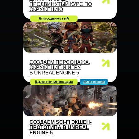
ПРОДВИНУТЫЙ КУРС ПО
ОКРУЖЕНИЮ
#продвинутый
СОЗДАЁМ ПЕРСОНАЖА,
ОКРУЖЕНИЕ И ИГРУ
В UNREAL ENGINE 5
#для начинающих
#интенсив
CОЗДАЕМ SCI-FI ЭКШЕН-
ПРОТОТИПА В UNREAL
ENGINE 5