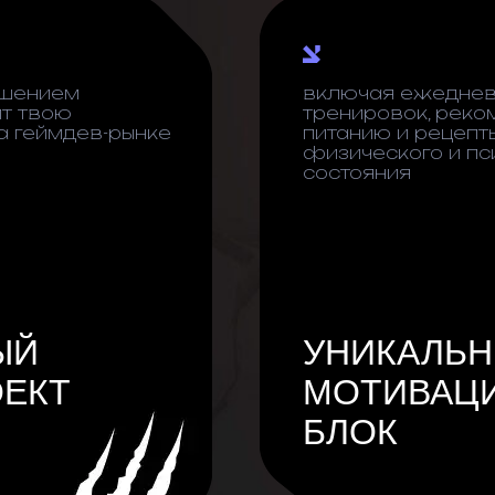
ашением
включая ежедне
т твою
тренировок, реко
а геймдев-рынке
питанию и рецепт
физического и пс
состояния
ЫЙ
УНИКАЛЬ
ОЕКТ
МОТИВАЦ
БЛОК