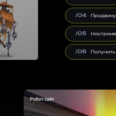
/04
Продвину
/05
Настраива
/06
Получать