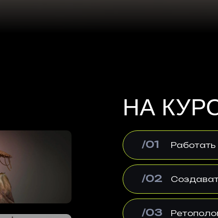
НА КУР
/01
Работать
/02
Создавать
/03
Ретополог