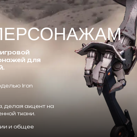
 ПЕРСОНАЖАМ
 игровой
сонажей для
й.
оделью Iron
, делая акцент на
нной ткани.
ции и общее