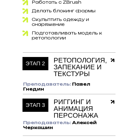
Работать с ZBrush
Делать блокинг формы
Скульптить одежду и
снаряжение
Подготавливать модель к
ретопологии
РЕТОПОЛОГИЯ,
ЭТАП 2
ЗАПЕКАНИЕ И
ТЕКСТУРЫ
Преподаватель:
Павел
Гнедин
ПРЕОБРАЗУЕМ СКУЛЬПТ
РИГГИНГ И
ЭТАП 3
АНИМАЦИЯ
В ИГРОВУЮ МОДЕЛЬ
ПЕРСОНАЖА
Преподаватель:
Алексей
Освоим ретопологию, UV,
Черкашин
запекание карт и
текстурирование в современном