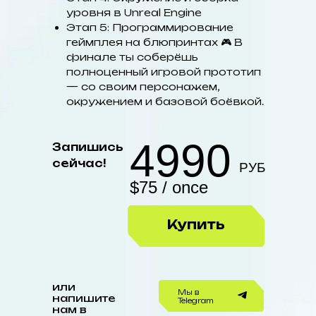
уровня в Unreal Engine
Этап 5: Программирование
геймплея на блюпринтах 🎮 В
финале ты соберёшь
полноценный игровой прототип
— со своим персонажем,
окружением и базовой боёвкой.
4990
Запишись
сейчас!
РУБ
$75 / once
Купить
или
Мы в
напишите
Telegram
нам в