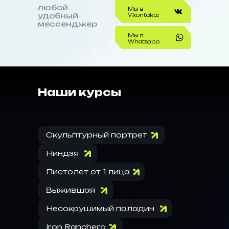
любой
Мы в
удобный
Vkontakte
мессенджер
Мы в
Whatsapp
Наши курсы
Скульптурный портрет
Ниндзя
Пистолет от 1 лица
Выжившая
Несокрушимый паладин
Iron Ranchero