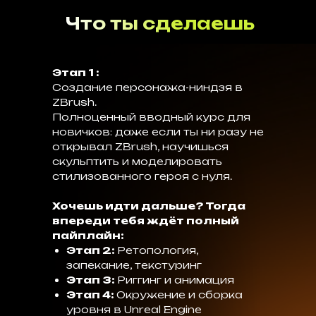
Что ты сделаешь
Этап 1 :
Создание персонажа-ниндзя в
ZBrush.
Полноценный вводный курс для
новичков: даже если ты ни разу не
открывал ZBrush, научишься
скульптить и моделировать
стилизованного героя с нуля.
Хочешь идти дальше? Тогда
впереди тебя ждёт полный
пайплайн:
Этап 2:
Ретопология,
запекание, текстуринг
Этап 3:
Риггинг и анимация
Этап 4:
Окружение и сборка
уровня в Unreal Engine