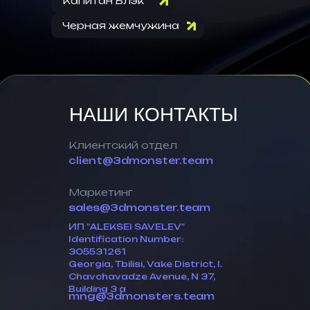
Капитан Блэк
Черная жемчужина
НАШИ КОНТАКТЫ
Клиентский отдел
client@3dmonster.team
Маркетинг
sales@3dmonster.team
ИП "ALEKSEI SAVELEV"
Identification Number:
305531261
Georgia, Tbilisi, Vake District, I.
Chavchavadze Avenue, N 37,
Building 3 a
mng@3dmonsters.team