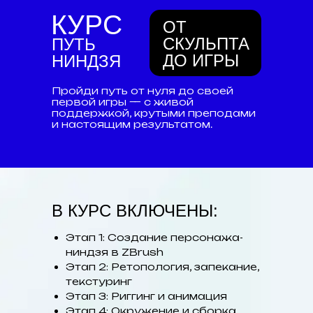
КУРС
ОТ
СКУЛЬПТА
ПУТЬ
ДО ИГРЫ
НИНДЗЯ
Пройди путь от нуля до своей
первой игры — с живой
поддержкой, крутыми преподами
и настоящим результатом.
В КУРС ВКЛЮЧЕНЫ:
Этап 1: Создание персонажа-
ниндзя в ZBrush
Этап 2: Ретопология, запекание,
текстуринг
Этап 3: Риггинг и анимация
Этап 4: Окружение и сборка