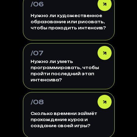
Maya
, как тебе удобнее.
/06
Выбирай тот инструмент, с
которым тебе комфортно
Вы создадите
хаипольную
Нужно ли художественное
работать.
модель персонажа
,
образование или рисовать,
настроите
ретопологию и
чтобы проходить интенсив?
текстуры
, добавите
риггинг
и анимации
, соберёте
полноценный
уровень
и
настроите
геймплей/ИИ
—
/07
финальный
результат:
Нужно ли уметь
работающий
прототип игры
программировать, чтобы
.
пройти последний этап
Нет, умение рисовать -
интенсива?
необязательное требование.
Это будет плюсом, но можно
научиться 3D и без навыков в
/08
рисовании.
Сколько времени займёт
прохождение курса и
создание своей игры?
Нет, программировать уметь