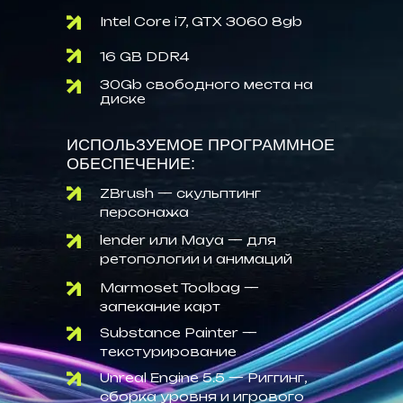
Intel Core i7, GTX 3060 8gb
16 GB DDR4
30Gb свободного места на
диске
ИСПОЛЬЗУЕМОЕ ПРОГРАММНОЕ
ОБЕСПЕЧЕНИЕ:
ZBrush — скульптинг
персонажа
lender или Maya — для
ретопологии и анимаций
Marmoset Toolbag —
запекание карт
Substance Painter —
текстурирование
Unreal Engine 5.5 — Риггинг,
сборка уровня и игрового